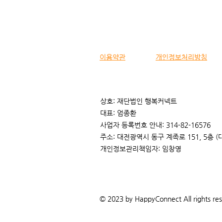
이용약관
개인정보처리방침
상호: 재단법인 행복커넥트
대표: 엄종환
순천시, AI 생활데이터 분석 기
사업자 등록번호 안내: 314-82-16576
반 위기가구 현장출동 체계 구
주소: 대전광역시 동구 계족로 151, 5층 
축
개인정보관리책임자: 임창영
© 2023 by HappyConnect All rights re