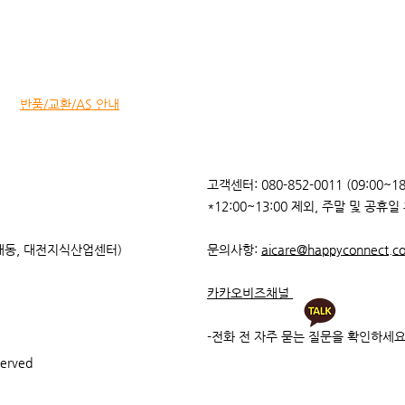
​반품/교환/AS 안내
고객센터: 080-852-0011 (09:00~
*12:00~13:00 제외, 주말 및 공휴일
보령시, 7월부터 고립위험가구
부산진
집중 지원 인공지능 안부든든
업무
(대동, 대전지식산업센터)
문의사항:
aicare@happyconnect.co
서비스 업무협약 체결
카카오비즈채널
-전화 전 자주 묻는 질문을 확인하세
served